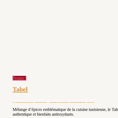
Promo !
Tabel
1,8
DT
–
17,0
DT
Plage de prix : 1,8DT à 17,0DT
Mélange d’épices emblématique de la cuisine tunisienne, le Tabe
authentique et bienfaits antioxydants.