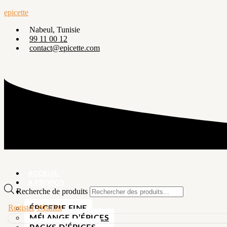
epicette
Nabeul, Tunisie
99 11 00 12
contact@epicette.com
ACCEUIL
A PROPOS
Recherche de produits
BOUTIQUE
Register
Wishlist
ÉPICERIE FINE
MÉLANGE D’ÉPICES