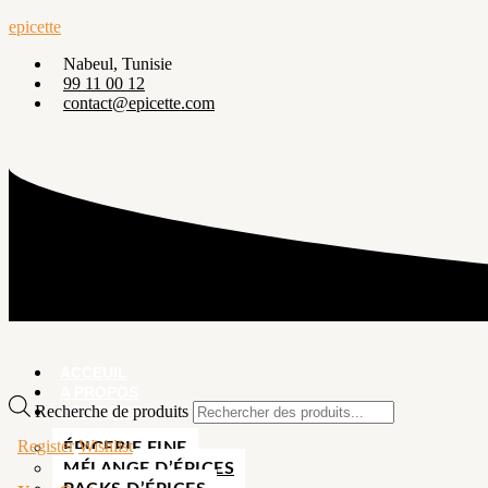
epicette
Nabeul, Tunisie
99 11 00 12
contact@epicette.com
ACCEUIL
A PROPOS
Recherche de produits
BOUTIQUE
Register
Wishlist
ÉPICERIE FINE
MÉLANGE D’ÉPICES